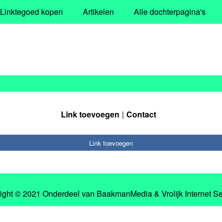
Linktegoed kopen
Artikelen
Alle dochterpagina's
Link toevoegen
Contact
Link toevoegen
ight © 2021 Onderdeel van
BaakmanMedia
&
Vrolijk Internet S